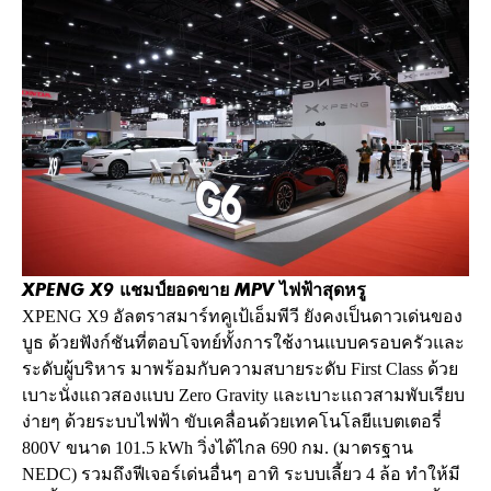
XPENG X9 แชมป์ยอดขาย MPV ไฟฟ้าสุดหรู
XPENG X9 อัลตราสมาร์ทคูเป้เอ็มพีวี ยังคงเป็นดาวเด่นของ
บูธ ด้วยฟังก์ชันที่ตอบโจทย์ทั้งการใช้งานแบบครอบครัวและ
ระดับผู้บริหาร มาพร้อมกับความสบายระดับ First Class ด้วย
เบาะนั่งแถวสองแบบ Zero Gravity และเบาะแถวสามพับเรียบ
ง่ายๆ ด้วยระบบไฟฟ้า ขับเคลื่อนด้วยเทคโนโลยีแบตเตอรี่
800V ขนาด 101.5 kWh วิ่งได้ไกล 690 กม. (มาตรฐาน
NEDC) รวมถึงฟีเจอร์เด่นอื่นๆ อาทิ ระบบเลี้ยว 4 ล้อ ทำให้มี