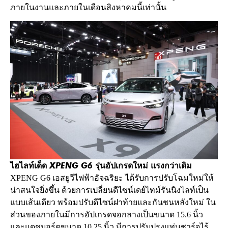
ภายในงานและภายในเดือนสิงหาคมนี้เท่านั้น
ไฮไลท์เด็ด XPENG G6 รุ่นอัปเกรดใหม่ แรงกว่าเดิม
XPENG G6 เอสยูวีไฟฟ้าอัจฉริยะ ได้รับการปรับโฉมใหม่ให้
น่าสนใจยิ่งขึ้น ด้วยการเปลี่ยนดีไซน์เดย์ไทม์รันนิงไลท์เป็น
แบบเส้นเดียว พร้อมปรับดีไซน์ฝาท้ายและกันชนหลังใหม่ ใน
ส่วนของภายในมีการอัปเกรดจอกลางเป็นขนาด 15.6 นิ้ว
และแดชบอร์ดขนาด 10.25 นิ้ว มีการปรับปรุงแท่นชาร์จไร้