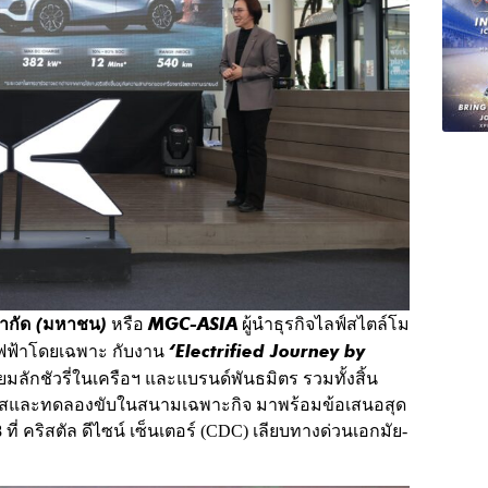
 จำกัด (มหาชน)
MGC-ASIA
หรือ
ผู้นำธุรกิจไลฟ์สไตล์โม
‘Electrified Journey by
ต์ไฟฟ้าโดยเฉพาะ กับงาน
ลักชัวรี่ในเครือฯ และแบรนด์พันธมิตร รวมทั้งสิ้น
ัมผัสและทดลองขับในสนามเฉพาะกิจ มาพร้อมข้อเสนอสุด
 ที่ คริสตัล ดีไซน์ เซ็นเตอร์ (CDC) เลียบทางด่วนเอกมัย-